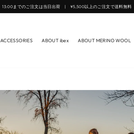
13:00までのご注文は当日出荷 | ¥5,500以上のご注文で送料無料
ス
ラ
イ
ド
ACCESSORIES
ABOUT ibex
ABOUT MERINO WOOL
シ
ョ
ー
を
止
め
る