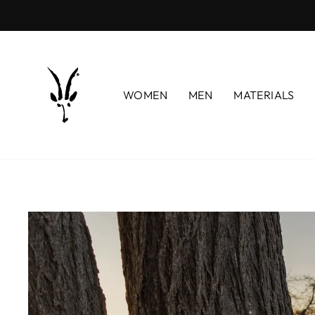
コ
ン
テ
ン
ツ
WOMEN
MEN
MATERIALS
に
ス
キ
ッ
プ
す
る