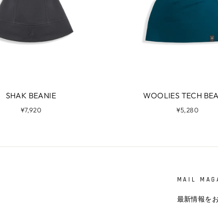
SHAK BEANIE
WOOLIES TECH BEA
¥7,920
¥5,280
MAIL MAG
最新情報を
メ
登