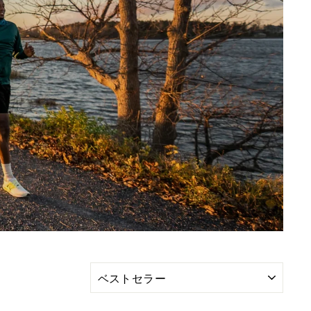
S
並
び
替