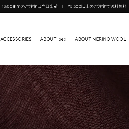
13:00までのご注文は当日出荷 | ¥5,500以上のご注文で送料無料
ス
ラ
イ
ド
ACCESSORIES
ABOUT ibex
ABOUT MERINO WOOL
シ
ョ
ー
を
止
め
る