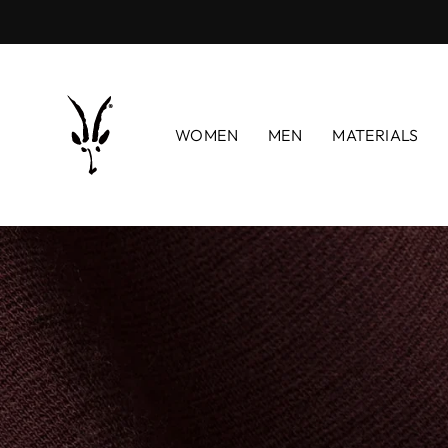
コ
ン
テ
ン
ツ
WOMEN
MEN
MATERIALS
に
ス
キ
ッ
プ
す
る