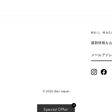
MAIL MAG
最新情報を
メ
登
ー
録
ル
す
ア
る
ド
Instagra
Fa
レ
ス
を
登
© 2026 ibex Japan
録
す
る
✕
Special Offer