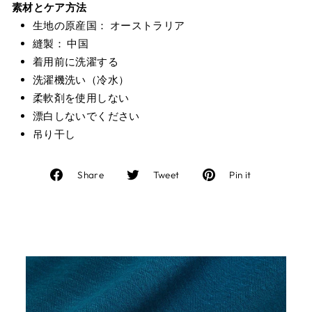
素材とケア方法
生地の原産国： オーストラリア
縫製： 中国
着用前に洗濯する
洗濯機洗い（冷水）
柔軟剤を使用しない
漂白しないでください
吊り干し
Facebook
Twitter
Pinterest
Share
Tweet
Pin it
で
に
で
シ
投
ピ
ェ
稿
ン
ア
す
す
す
る
る
る