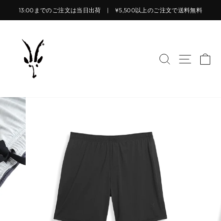
コ
13:00までのご注文は当日出荷 | ¥5,500以上のご注文で送料無料
ン
ス
テ
ラ
ン
イ
ツ
サイトを検索
サイト
カ
ド
に
シ
ス
ョ
キ
ー
ッ
を
プ
止
す
め
る
る