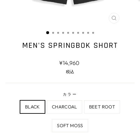
閉
じ
る
MEN'S SPRINGBOK SHORT
通
¥14,960
常
税込
価
格
カラー
BLACK
CHARCOAL
BEET ROOT
SOFT MOSS