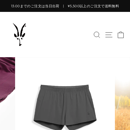
コ
13:00までのご注文は当日出荷 | ¥5,500以上のご注文で送料無料
ン
ス
テ
ラ
ン
イ
ツ
サイトを検索
サイト
カ
ド
に
シ
ス
ョ
キ
ー
ッ
を
プ
止
す
め
る
る