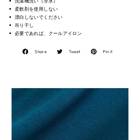
洗濯機洗い（冷水）
柔軟剤を使用しない
漂白しないでください
吊り干し
必要であれば、クールアイロン
Facebook
Twitter
Pinterest
Share
Tweet
Pin it
で
に
で
シ
投
ピ
ェ
稿
ン
ア
す
す
す
る
る
る