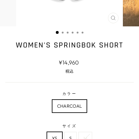
閉
じ
る
WOMEN'S SPRINGBOK SHORT
通
¥14,960
常
税込
価
格
カラー
CHARCOAL
サイズ
XS
S
M