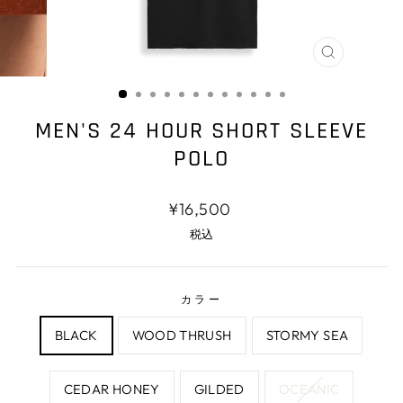
閉
じ
る
MEN'S 24 HOUR SHORT SLEEVE
POLO
通
¥16,500
常
税込
価
格
カラー
BLACK
WOOD THRUSH
STORMY SEA
CEDAR HONEY
GILDED
OCEANIC