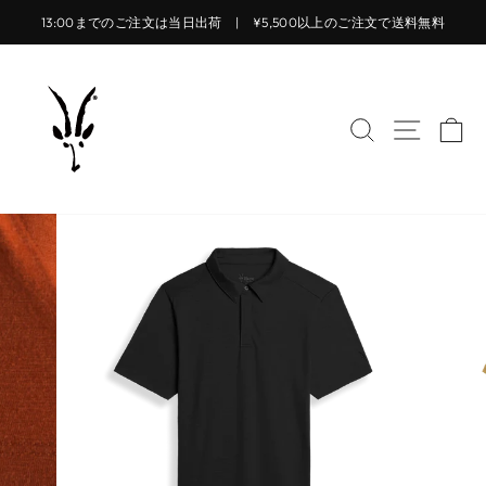
コ
13:00までのご注文は当日出荷 | ¥5,500以上のご注文で送料無料
ン
ス
テ
ラ
ン
イ
ツ
サイトを検索
サイト
カ
ド
に
シ
ス
ョ
キ
ー
ッ
を
プ
止
す
め
る
る