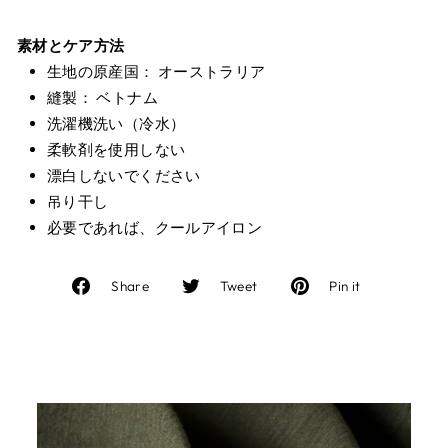
素材とケア方法
生地の原産国： オーストラリア
縫製： ベトナム
洗濯機洗い（冷水）
柔軟剤を使用しない
漂白しないでください
吊り干し
必要であれば、クールアイロン
Facebook
Twitter
Pinterest
Share
Tweet
Pin it
で
に
で
シ
投
ピ
ェ
稿
ン
ア
す
す
す
る
る
る