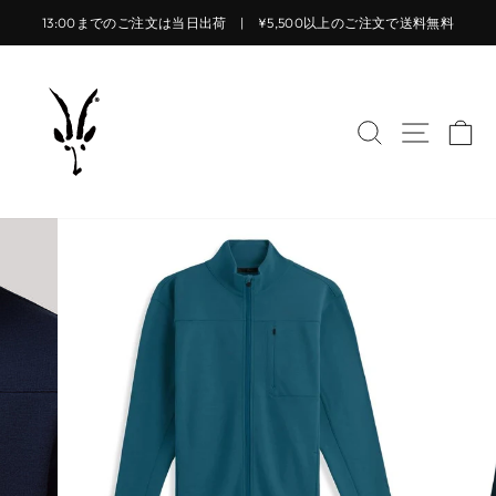
コ
13:00までのご注文は当日出荷 | ¥5,500以上のご注文で送料無料
ン
ス
テ
ラ
ン
イ
ツ
サイトを検索
サイト
カ
ド
に
シ
ス
ョ
キ
ー
ッ
を
プ
止
す
め
る
る