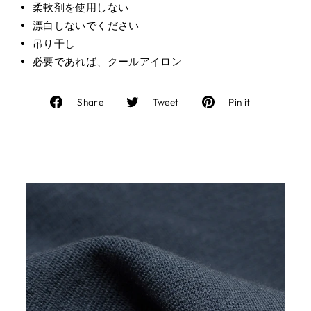
柔軟剤を使用しない
漂白しないでください
吊り干し
必要であれば、クールアイロン
Facebook
Twitter
Pinterest
Share
Tweet
Pin it
で
に
で
シ
投
ピ
ェ
稿
ン
ア
す
す
す
る
る
る