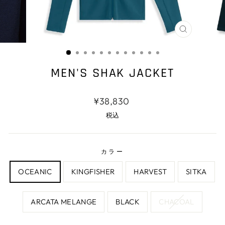
閉
じ
る
MEN'S SHAK JACKET
通
¥38,830
常
税込
価
格
カラー
OCEANIC
KINGFISHER
HARVEST
SITKA
ARCATA MELANGE
BLACK
CHACOAL