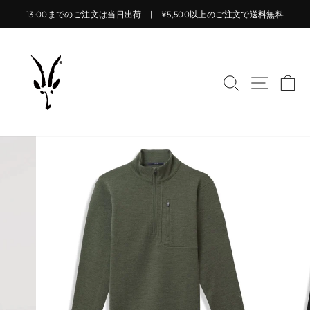
コ
13:00までのご注文は当日出荷 | ¥5,500以上のご注文で送料無料
ン
ス
テ
ラ
ン
イ
ツ
サイトを検索
サイト
カ
ド
に
シ
ス
ョ
キ
ー
ッ
を
プ
止
す
め
る
る