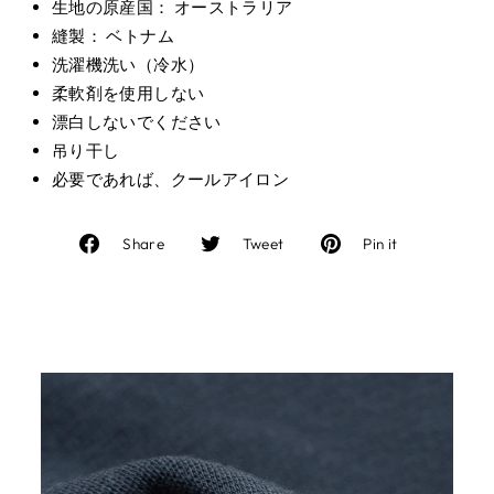
生地の原産国： オーストラリア
縫製： ベトナム
洗濯機洗い（冷水）
柔軟剤を使用しない
漂白しないでください
吊り干し
必要であれば、クールアイロン
Facebook
Twitter
Pinterest
Share
Tweet
Pin it
で
に
で
シ
投
ピ
ェ
稿
ン
ア
す
す
す
る
る
る