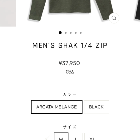
閉
じ
る
MEN'S SHAK 1/4 ZIP
通
¥37,950
常
税込
価
格
カラー
ARCATA MELANGE
BLACK
サイズ
S
M
L
XL