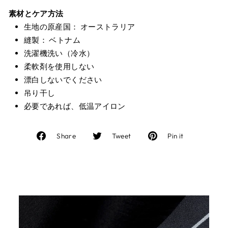
素材とケア方法
生地の原産国： オーストラリア
縫製： ベトナム
洗濯機洗い（冷水）
柔軟剤を使用しない
漂白しないでください
吊り干し
必要であれば、低温アイロン
Facebook
Twitter
Pinterest
Share
Tweet
Pin it
で
に
で
シ
投
ピ
ェ
稿
ン
ア
す
す
す
る
る
る