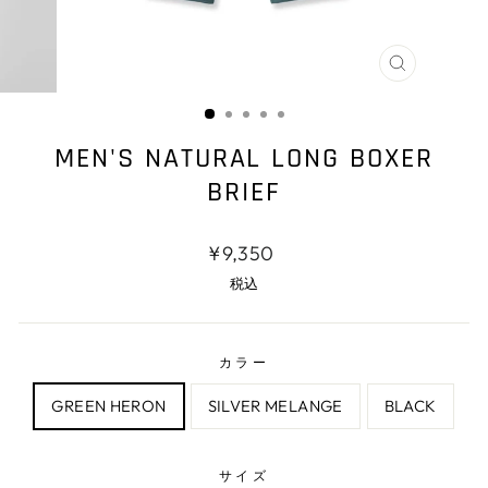
閉
じ
る
MEN'S NATURAL LONG BOXER
BRIEF
通
¥9,350
常
税込
価
格
カラー
GREEN HERON
SILVER MELANGE
BLACK
サイズ