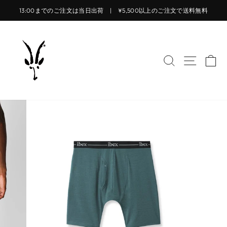
コ
13:00までのご注文は当日出荷 | ¥5,500以上のご注文で送料無料
ン
ス
テ
ラ
ン
イ
ツ
サイトを検索
サイト
カ
ド
に
シ
ス
ョ
キ
ー
ッ
を
プ
止
す
め
る
る