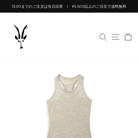
コ
13:00までのご注文は当日出荷 | ¥5,500以上のご注文で送料無料
ン
ス
テ
ラ
ン
イ
ツ
サイトを検索
サイト
カ
ド
に
シ
ス
ョ
キ
ー
ッ
を
プ
止
す
め
る
る