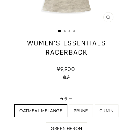
閉
じ
る
WOMEN'S ESSENTIALS
RACERBACK
通
¥9,900
常
税込
価
格
カラー
OATMEAL MELANGE
PRUNE
CUMIN
GREEN HERON