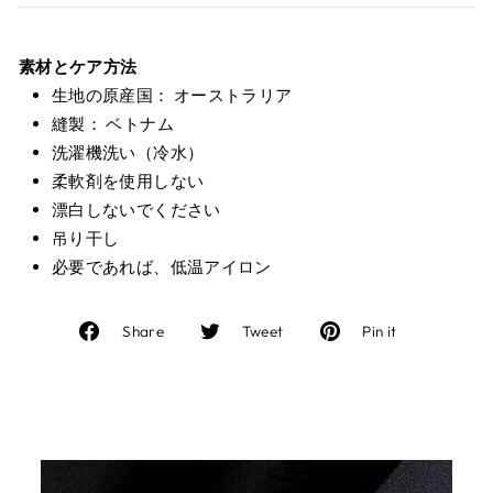
素材とケア方法
生地の原産国： オーストラリア
縫製： ベトナム
洗濯機洗い（冷水）
柔軟剤を使用しない
漂白しないでください
吊り干し
必要であれば、低温アイロン
Facebook
Twitter
Pinterest
Share
Tweet
Pin it
で
に
で
シ
投
ピ
ェ
稿
ン
ア
す
す
す
る
る