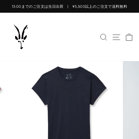
コ
13:00までのご注文は当日出荷 | ¥5,500以上のご注文で送料無料
ン
ス
テ
ラ
ン
イ
ツ
サイトを検索
サイト
カ
ド
に
シ
ス
ョ
キ
ー
ッ
を
プ
止
す
め
る
る