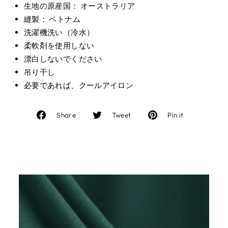
生地の原産国： オーストラリア
縫製： ベトナム
洗濯機洗い（冷水）
柔軟剤を使用しない
漂白しないでください
吊り干し
必要であれば、クールアイロン
Facebook
Twitter
Pinterest
Share
Tweet
Pin it
で
に
で
シ
投
ピ
ェ
稿
ン
ア
す
す
す
る
る
る