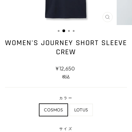
閉
じ
る
WOMEN'S JOURNEY SHORT SLEEVE
CREW
通
¥12,650
常
税込
価
格
カラー
COSMOS
LOTUS
サイズ