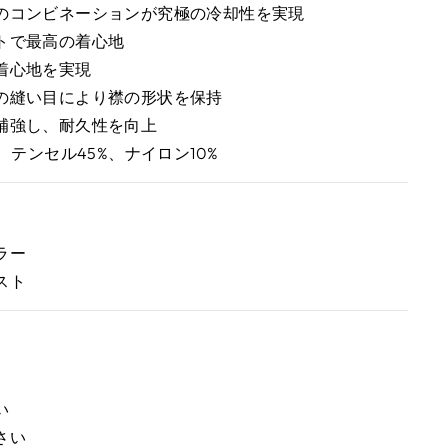
のコンビネーションが究極の冷却性を実現
トで最高の着心地
着心地を実現
の縫い目により襟の形状を保持
補強し、耐久性を向上
、テンセル45%、ナイロン10%
ラー
スト
）
い
さい