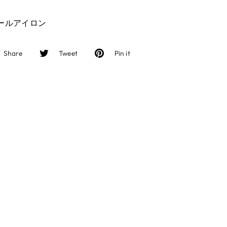
ールアイロン
Facebook
Twitter
Pinterest
Share
Tweet
Pin it
で
に
で
シ
投
ピ
ェ
稿
ン
ア
す
す
す
る
る
る