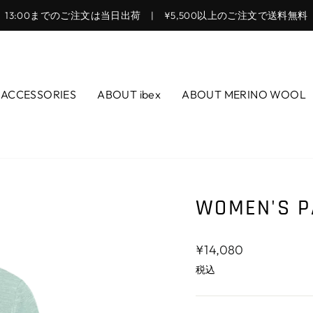
13:00までのご注文は当日出荷 | ¥5,500以上のご注文で送料無料
ス
ラ
イ
ド
ACCESSORIES
ABOUT ibex
ABOUT MERINO WOOL
シ
ョ
ー
を
止
WOMEN'S P
め
る
通
¥14,080
常
税込
価
格