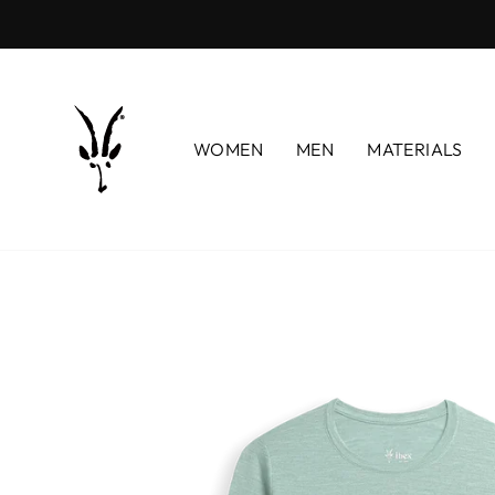
コ
ン
テ
ン
ツ
WOMEN
MEN
MATERIALS
に
ス
キ
ッ
プ
す
る