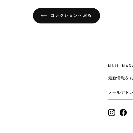
コレクションへ戻る
MAIL MAG
最新情報を
メ
登
ー
録
ル
す
ア
る
ド
Instagra
Fa
レ
ス
を