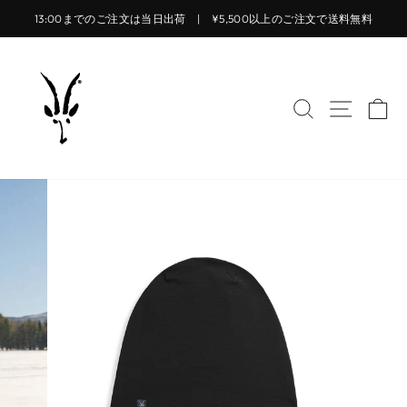
コ
13:00までのご注文は当日出荷 | ¥5,500以上のご注文で送料無料
ン
ス
テ
ラ
ン
イ
ツ
サイトを検索
サイト
カ
ド
に
シ
ス
ョ
キ
ー
ッ
を
プ
止
す
め
る
る