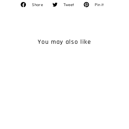
Facebook
Twitter
Pinterest
Share
Tweet
Pin it
で
に
で
シ
投
ピ
ェ
稿
ン
ア
す
す
You may also like
す
る
る
る
WOOLIES 2 BEANIE
¥7,480