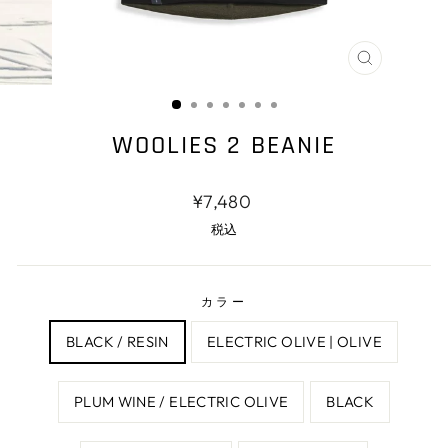
閉
じ
る
WOOLIES 2 BEANIE
通
¥7,480
常
税込
価
格
カラー
BLACK / RESIN
ELECTRIC OLIVE | OLIVE
PLUM WINE / ELECTRIC OLIVE
BLACK