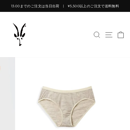
コ
13:00までのご注文は当日出荷 | ¥5,500以上のご注文で送料無料
ン
ス
テ
ラ
ン
イ
ツ
サイトを検索
サイト
カ
ド
に
シ
ス
ョ
キ
ー
ッ
を
プ
止
す
め
る
る