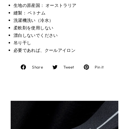
生地の原産国： オーストラリア
縫製： ベトナム
洗濯機洗い（冷水）
柔軟剤を使用しない
漂白しないでください
吊り干し
必要であれば、クールアイロン
Facebook
Twitter
Pinterest
Share
Tweet
Pin it
で
に
で
シ
投
ピ
ェ
稿
ン
ア
す
す
す
る
る
る