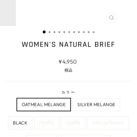
閉
じ
る
WOMEN'S NATURAL BRIEF
通
¥4,950
常
税込
価
格
カラー
OATMEAL MELANGE
SILVER MELANGE
BLACK
PRUNE
CUMIN
GREEN HERON