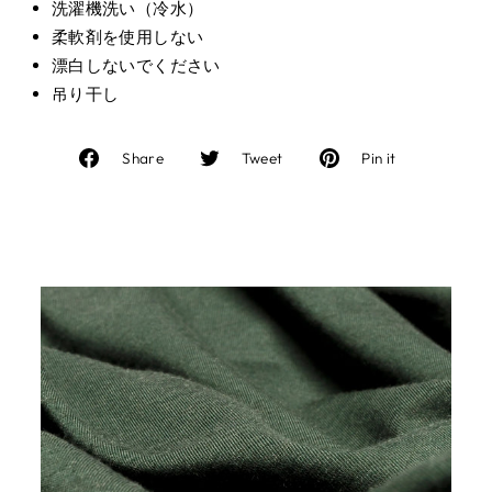
洗濯機洗い（冷水）
柔軟剤を使用しない
漂白しないでください
吊り干し
Facebook
Twitter
Pinterest
Share
Tweet
Pin it
で
に
で
シ
投
ピ
ェ
稿
ン
ア
す
す
す
る
る
る