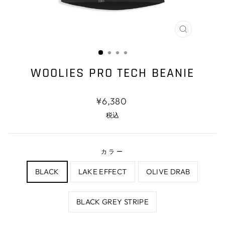
閉
じ
る
WOOLIES PRO TECH BEANIE
通
¥6,380
常
税込
価
格
カラー
BLACK
LAKE EFFECT
OLIVE DRAB
BLACK GREY STRIPE