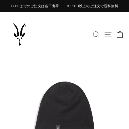
コ
13:00までのご注文は当日出荷 | ¥5,500以上のご注文で送料無料
ン
ス
テ
ラ
ン
イ
ツ
サイトを検索
サイト
カ
ド
に
シ
ス
ョ
キ
ー
ッ
を
プ
止
す
め
る
る